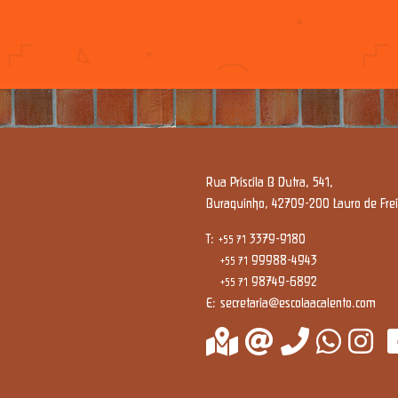
Rua Priscila B Dutra, 541,
Buraquinho, 42709-200 Lauro de Freit
T:
3379-9180
+55 71
99988-4943
+55 71
98749-6892
+55 71
E:
secretaria@escolaacalento.com