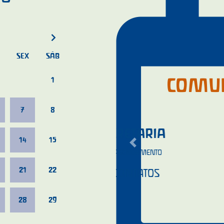
SEX
SÁB
COMU
1
7
8
CONTATO 
14
15
Previous
EMAIL:
SECRETARIA
21
22
(71) 9 9988-4
28
29