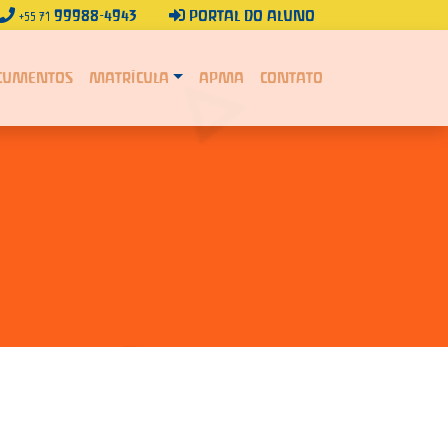
99988-4943
PORTAL DO ALUNO
+55 71
CUMENTOS
MATRÍCULA
APMA
CONTATO