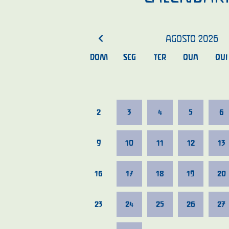
AGOSTO
2026
DOM
SEG
TER
QUA
QUI
2
3
4
5
6
9
10
11
12
13
16
17
18
19
20
23
24
25
26
27