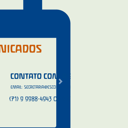
NICADOS
COM A ESCOLA
Next
@ESCOLAACALENTO.COM
OU
943 OU 9 8749-6892