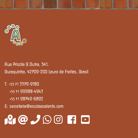
Rua Priscila B Dutra, 541,
Buraquinho, 42709-200 Lauro de Freitas, Brasil
T:
3379-9180
+55 71
99988-4943
+55 71
98749-6892
+55 71
E:
secretaria@escolaacalento.com