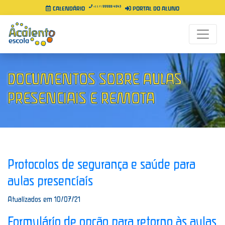
99988-4943
+55 71
CALENDÁRIO
PORTAL DO ALUNO
DOCUMENTOS SOBRE AULAS
PRESENCIAIS E REMOTA
Protocolos de segurança e saúde para
aulas presenciais
Atualizados em 10/07/21
Formulário de opção para retorno às aulas