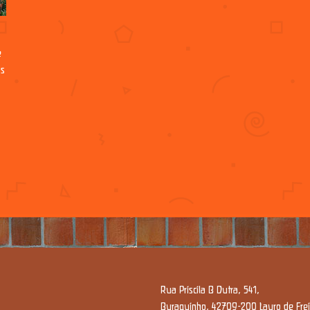
e
as
Rua Priscila B Dutra, 541,
Buraquinho, 42709-200 Lauro de Freit