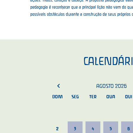
pedagogia é reconhecer que a principal lição não vem do que 
possíveis obstáculos durante a construção de seus próprios
CALENDÁR
AGOSTO
2026
DOM
SEG
TER
QUA
QUI
2
3
4
5
6