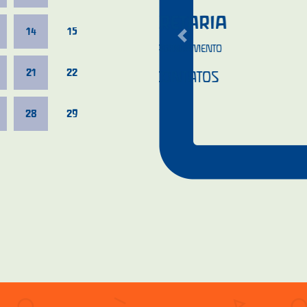
CONTATO 
14
15
Previous
EMAIL:
SECRETARIA
21
22
(71) 9 9988-4
28
29