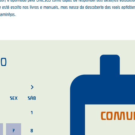
está escrito nos livros e manuais, mas nasce da descoberta das reais aptidões 
 caminhos.
IO
SEX
SÁB
COMU
1
7
8