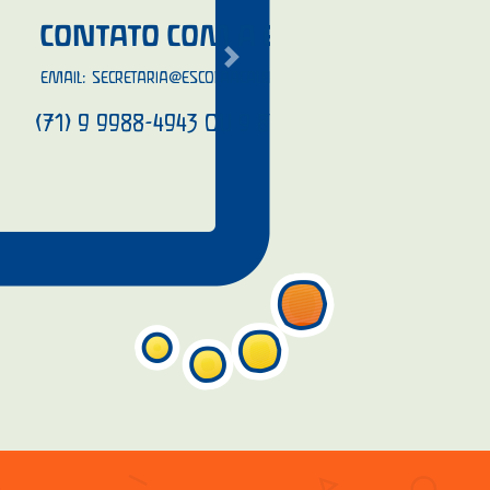
COM A ESCOLA
Next
@ESCOLAACALENTO.COM
OU
943 OU 9 8749-6892