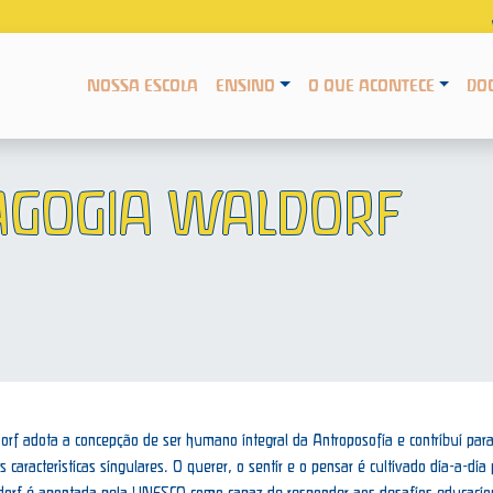
NOSSA ESCOLA
ENSINO
O QUE ACONTECE
DO
DAGOGIA WALDORF
rf adota a concepção de ser humano integral da Antroposofia e contribui para 
 características singulares. O querer, o sentir e o pensar é cultivado dia-a-d
dorf é apontada pela UNESCO como capaz de responder aos desafios educaci