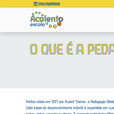
CALENDÁRIO
O QUE É A PE
Prática criada em 1923 por Rudolf Steiner, a Pedagogia Waldo
Cada etapa do desenvolvimento infantil é respeitada em suas
ações: mãos, coração e cabeça. A proposta pedagógica Wal