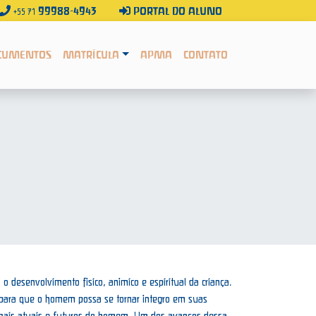
99988-4943
PORTAL DO ALUNO
+55 71
CUMENTOS
MATRÍCULA
APMA
CONTATO
o desenvolvimento físico, anímico e espiritual da criança.
ia para que o homem possa se tornar íntegro em suas
onais atuais e futuros do homem. Um dos avanços dessa