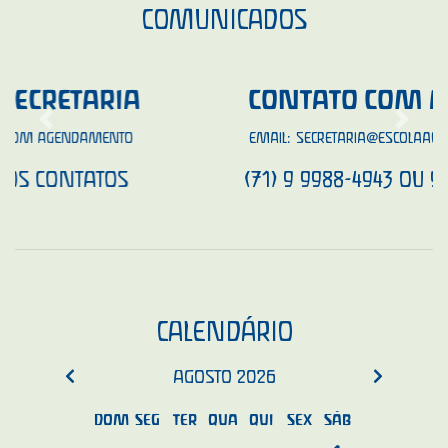
COMUNICADOS
CONTATO COM A ESCOLA
Previous
Next
EMAIL:
SECRETARIA@ESCOLAACALENTO.COM
OU
(71) 9 9988-4943 OU 9 8749-6892
CALENDÁRIO
AGOSTO
2026
DOM
SEG
TER
QUA
QUI
SEX
SÁB