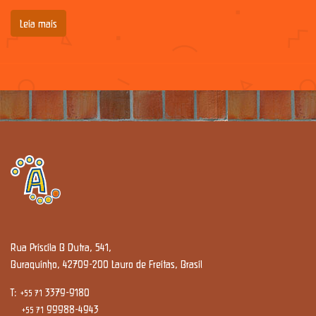
Leia mais
Rua Priscila B Dutra, 541,
Buraquinho, 42709-200 Lauro de Freitas, Brasil
T:
3379-9180
+55 71
99988-4943
+55 71