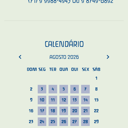
(71) 9 9988-4943 OU 9 8749-6892
CALENDÁRIO
AGOSTO
2026
DOM
SEG
TER
QUA
QUI
SEX
SÁB
1
2
3
4
5
6
7
8
9
10
11
12
13
14
15
16
17
18
19
20
21
22
23
24
25
26
27
28
29