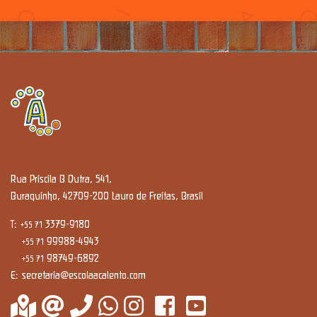
Rua Priscila B Dutra, 541,
Buraquinho, 42709-200 Lauro de Freitas, Brasil
T:
3379-9180
+55 71
99988-4943
+55 71
98749-6892
+55 71
E:
secretaria@escolaacalento.com