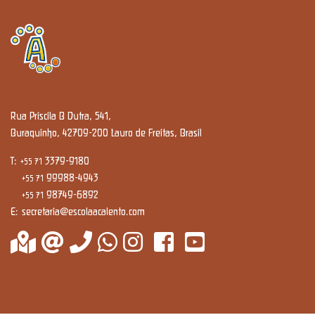
Rua Priscila B Dutra, 541,
Buraquinho, 42709-200 Lauro de Freitas, Brasil
T:
3379-9180
+55 71
99988-4943
+55 71
98749-6892
+55 71
E:
secretaria@escolaacalento.com