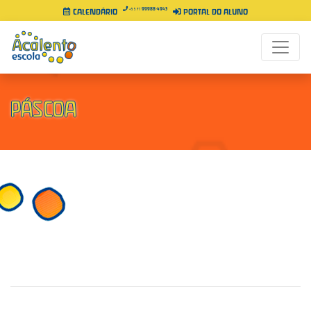
99988-4943
+55 71
CALENDÁRIO
PORTAL DO ALUNO
PÁSCOA