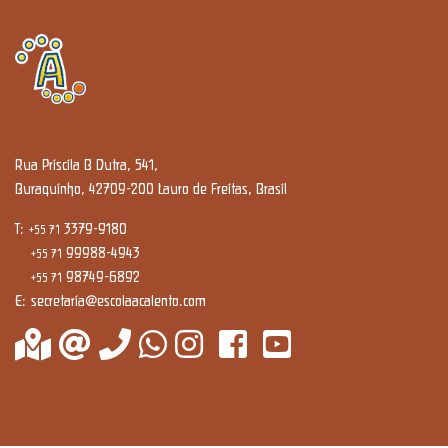
Rua Priscila B Dutra, 541,
Buraquinho, 42709-200 Lauro de Freitas, Brasil
T:
3379-9180
+55 71
99988-4943
+55 71
98749-6892
+55 71
E:
secretaria@escolaacalento.com