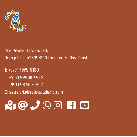
Rua Priscila B Dutra, 541,
Buraquinho, 42709-200 Lauro de Freitas, Brasil
T:
3379-9180
+55 71
99988-4943
+55 71
98749-6892
+55 71
E:
secretaria@escolaacalento.com